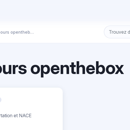
Mises à Jours openthebox
ours openthebox
rtation et NACE